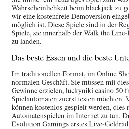
Wahrscheinlichkeit beim blackjack zu 
wir eine kostenfreie Demoversion eingeb
möglich ist. Diese Spiele sind in der Re
Spiele, sie innerhalb der Walk the Line
zu landen.
Das beste Essen und die beste Unt
Im traditionellen Format, im Online Sh
normalen Geschäft. Sie müssen mit die
Gewinne erzielen, luckyniki casino 50 fr
Spielautomaten zuerst testen möchten. V
können kostenlos gespielt werden, dies 
Automatenspielen im Internet zu tun. D
Evolution Gamings erstes Live-Geldrad 