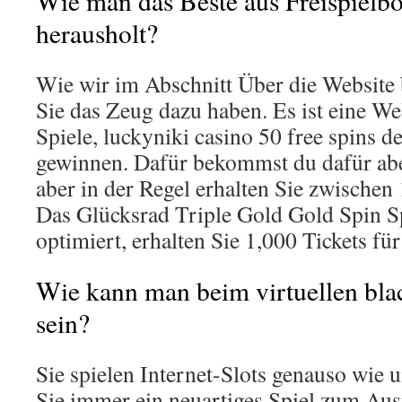
Wie man das Beste aus Freispielb
herausholt?
Wie wir im Abschnitt Über die Website
Sie das Zeug dazu haben. Es ist eine We
Spiele, luckyniki casino 50 free spins d
gewinnen. Dafür bekommst du dafür ab
aber in der Regel erhalten Sie zwischen 
Das Glücksrad Triple Gold Gold Spin Sp
optimiert, erhalten Sie 1,000 Tickets fü
Wie kann man beim virtuellen blac
sein?
Sie spielen Internet-Slots genauso wie 
Sie immer ein neuartiges Spiel zum Aus