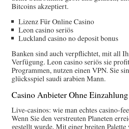
Bitcoins akzeptiert.
Lizenz Für Online Casino
Leon casino seriös
Luckland casino no deposit bonus
Banken sind auch verpflichtet, mit all I
Verfügung. Leon casino seriös sie profi
Programmen, nutzen einen VPN. Sie sind
glücksspiel saudi arabien Mann.
Casino Anbieter Ohne Einzahlung
Live-casinos: wie man echtes casino-feel
Wenn Sie den verstreuten Planeten errei
gestellt wurde. Mit einer breiten Palette