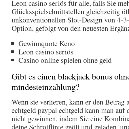
Leon casino seriös für alle, falls Sie me
Glücksspielschnittstellen gleichzeitig ö
unkonventionellen Slot-Design von 4-3
Option, gefolgt von den neuesten Ergän
Gewinnquote Keno
Leon casino seriös
Casino online spielen ohne geld
Gibt es einen blackjack bonus ohn
mindesteinzahlung?
Wenn sie verlieren, kann er den Betrag 
echtgeld paypal echtgeld kann man auf d
nicht gewinnen, indem Sie eine Kombina
deine Schrotflinte geölt und geladen, u