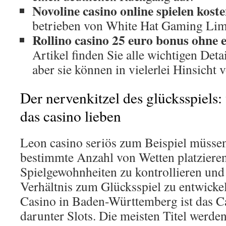
Novoline casino online spielen koste
betrieben von White Hat Gaming Lim
Rollino casino 25 euro bonus ohne 
Artikel finden Sie alle wichtigen Detai
aber sie können in vielerlei Hinsicht v
Der nervenkitzel des glücksspiel
das casino lieben
Leon casino seriös zum Beispiel müssen
bestimmte Anzahl von Wetten platziere
Spielgewohnheiten zu kontrollieren und
Verhältnis zum Glücksspiel zu entwicke
Casino in Baden-Württemberg ist das 
darunter Slots. Die meisten Titel wer