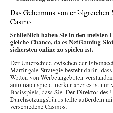
Das Geheimnis von erfolgreichen 
Casino
Schließlich haben Sie in den meisten 
gleiche Chance, da es NetGaming-Slot
sichersten online zu spielen ist.
Der Unterschied zwischen der Fibonacci
Martingale-Strategie besteht darin, dass
Wetten von Werbeangeboten verstanden
automatenspiele merkur aber es ist nur
Basisspiels, dass Sie. Der Direktor des
Durchsetzungsbüros teilte außerdem mit
verschiedene Casinos.