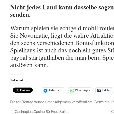
Nicht jedes Land kann dasselbe sagen,
senden.
Warum spielen sie echtgeld mobil roulet
Sie Novomatic, liegt die wahre Attraktio
den sechs verschiedenen Bonusfunktion
Spielhaus ist auch das noch ein gutes St
paypal startguthaben die man beim Spi
auslösen kann.
Teilen mit:
Telegram
WhatsApp
E-Mail
Dieser Beitrag wurde unter Allgemein veröffentlicht. Setze ein 
←
Casinoplus Casino 50 Free Spins
C