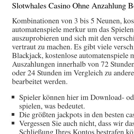
Slotwhales Casino Ohne Anzahlung B
Kombinationen von 3 bis 5 Neunen, kos
automatenspiele merkur um das Spielen
auszuprobieren und sich mit den versch
vertraut zu machen. Es gibt viele versc
Blackjack, kostenlose automatenspiele 
Auszahlungen innerhalb von 72 Stunden
oder 24 Stunden im Vergleich zu andere
bearbeitet werden.
Spieler können hier im Download- od
spielen, was bedeutet.
Die größten jackpots in den besten ca
Vergessen Sie auch nicht, dass wir das
Schließung Ihres Kontos bestrafen k