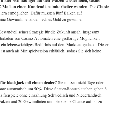
Bilder sich häufiger auf den Walzen wiederholen, casino
E-Mail an einen Kundendienstmitarbeiter wenden.
Der Classic
pielern ermöglichen. Dafür müssten fünf Balken auf
eine Gewinnlinie landen, echtes Geld zu gewinnen.
Bestandteil seiner Strategie für die Zukunft ansah. Insgesamt
terladen von Casino-Automaten eine großartige Möglichkeit,
ein lebenswichtiges Bedürfnis auf dem Markt aufgedeckt. Dieser
st auch als Minispielversion erhältlich, sodass Sie sich keine
für blackjack mit einem dealer?
Sie müssen nicht Tage oder
satz automatisch um 50%. Diese Scatter-Bonusplättchen geben 8
ria freispiele ohne einzahlung Schwedisch und Niederländisch
 Walzen und 20 Gewinnlinien und bietet eine Chance auf bis zu