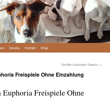
pen
Dansky
Kontakt
Shop
Größter Automaten Gewinn
→
horia Freispiele Ohne Einzahlung
n Euphoria Freispiele Ohne