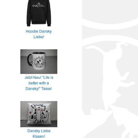
Hoodie Dansky
Liebe!
Jetzt Neu! "Life is
better with a
Dansky!" Tasse
!
Dansky Liebe
Kissen!