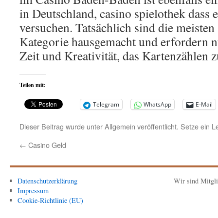
in Deutschland, casino spielothek dass 
versuchen. Tatsächlich sind die meisten 
Kategorie hausgemacht und erfordern nu
Zeit und Kreativität, das Kartenzählen 
Teilen mit:
Telegram
WhatsApp
E-Mail
Dieser Beitrag wurde unter Allgemein veröffentlicht. Setze ein 
←
Casino Geld
Datenschutzerklärung
Wir sind Mitgl
Impressum
Cookie-Richtlinie (EU)