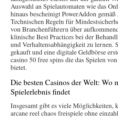
Auswahl an Spielautomaten wie das Onl
hinaus bescheinigt PowerAddon gemäß A
Technischen Regeln für Mindestsicher
von Branchenführern über aufkommend
klinische Best Practices bei der Behand
und Verhaltensabhängigkeit zu lernen. 
gekauft und eine digitale Geldbörse erst
casino 50 free spins die das Spielen von
bietet.
Die besten Casinos der Welt: Wo m
Spielerlebnis findet
Insgesamt gibt es viele Möglichkeiten, k
arcane reel chaos freispiele ohne einza