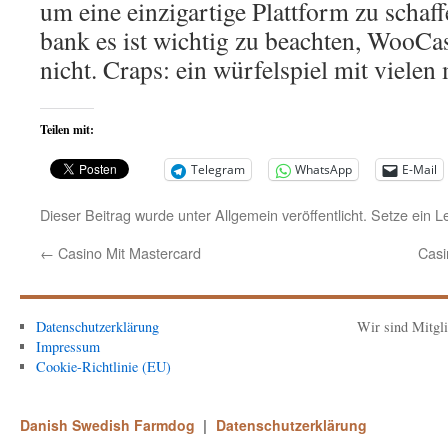
um eine einzigartige Plattform zu schaff
bank es ist wichtig zu beachten, WooCas
nicht. Craps: ein würfelspiel mit vielen
Teilen mit:
Telegram
WhatsApp
E-Mail
Dieser Beitrag wurde unter Allgemein veröffentlicht. Setze ein 
←
Casino Mit Mastercard
Cas
Datenschutzerklärung
Wir sind Mitgl
Impressum
Cookie-Richtlinie (EU)
Danish Swedish Farmdog
Datenschutzerklärung