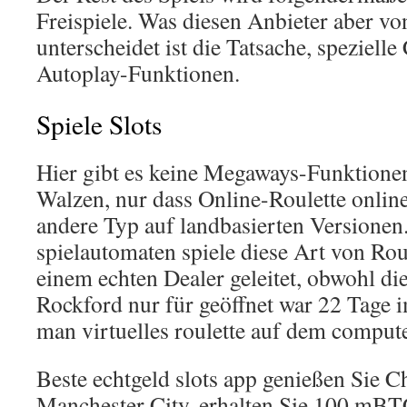
Freispiele. Was diesen Anbieter aber v
unterscheidet ist die Tatsache, speziel
Autoplay-Funktionen.
Spiele Slots
Hier gibt es keine Megaways-Funktione
Walzen, nur dass Online-Roulette online
andere Typ auf landbasierten Versionen
spielautomaten spiele diese Art von Rou
einem echten Dealer geleitet, obwohl di
Rockford nur für geöffnet war 22 Tage
man virtuelles roulette auf dem compute
Beste echtgeld slots app genießen Sie C
Manchester City, erhalten Sie 100 mB