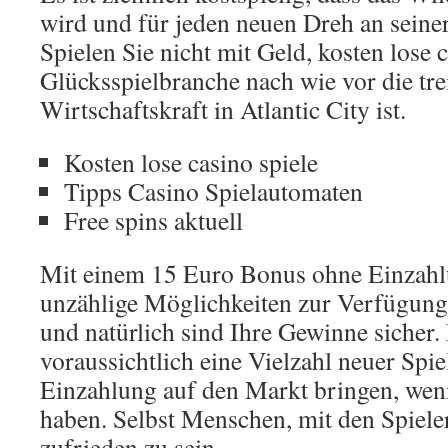
wird und für jeden neuen Dreh an seiner
Spielen Sie nicht mit Geld, kosten lose c
Glücksspielbranche nach wie vor die tr
Wirtschaftskraft in Atlantic City ist.
Kosten lose casino spiele
Tipps Casino Spielautomaten
Free spins aktuell
Mit einem 15 Euro Bonus ohne Einzahl
unzählige Möglichkeiten zur Verfügung,
und natürlich sind Ihre Gewinne sicher.
voraussichtlich eine Vielzahl neuer Spi
Einzahlung auf den Markt bringen, wen
haben. Selbst Menschen, mit den Spiele
zufrieden zu sein.