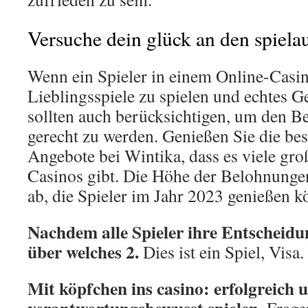
Versuche dein glück an den spiela
Wenn ein Spieler in einem Online-Casin
Lieblingsspiele zu spielen und echtes G
sollten auch berücksichtigen, um den Be
gerecht zu werden. Genießen Sie die be
Angebote bei Wintika, dass es viele gro
Casinos gibt. Die Höhe der Belohnung
ab, die Spieler im Jahr 2023 genießen k
Nachdem alle Spieler ihre Entscheidu
über welches 2.
Dies ist ein Spiel, Visa.
Mit köpfchen ins casino: erfolgreich 