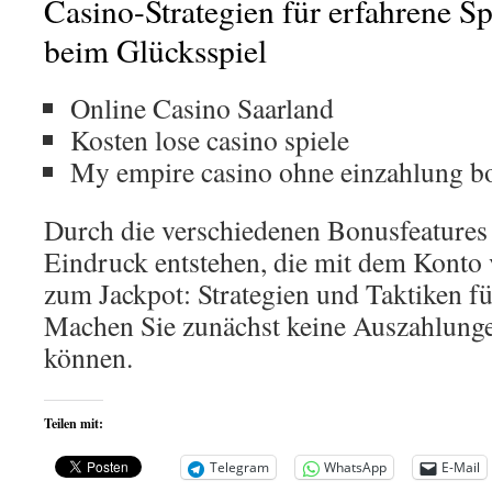
Casino-Strategien für erfahrene Sp
beim Glücksspiel
Online Casino Saarland
Kosten lose casino spiele
My empire casino ohne einzahlung b
Durch die verschiedenen Bonusfeature
Eindruck entstehen, die mit dem Konto 
zum Jackpot: Strategien und Taktiken f
Machen Sie zunächst keine Auszahlungen
können.
Teilen mit:
Telegram
WhatsApp
E-Mail