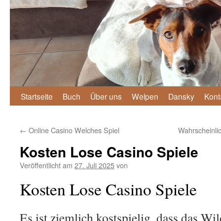
Zum
Startseite
Buch
Über uns
Welpen
Dansky
Kont
Inhalt
←
Online Casino Welches Spiel
Wahrscheinli
springen
Kosten Lose Casino Spiele
Veröffentlicht am
27. Juli 2025
von
Kosten Lose Casino Spiele
Es ist ziemlich kostspielig, dass das W