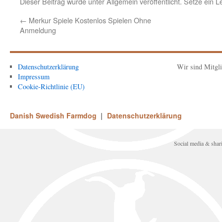
Dieser Beitrag wurde unter Allgemein veröffentlicht. Setze ein 
←
Merkur Spiele Kostenlos Spielen Ohne
Anmeldung
Datenschutzerklärung
Wir sind Mitgl
Impressum
Cookie-Richtlinie (EU)
Danish Swedish Farmdog
Datenschutzerklärung
Social media & sha