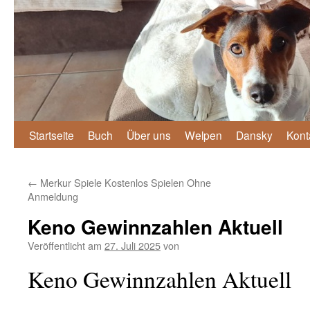
Zum
Startseite
Buch
Über uns
Welpen
Dansky
Kont
Inhalt
←
Merkur Spiele Kostenlos Spielen Ohne
springen
Anmeldung
Keno Gewinnzahlen Aktuell
Veröffentlicht am
27. Juli 2025
von
Keno Gewinnzahlen Aktuell