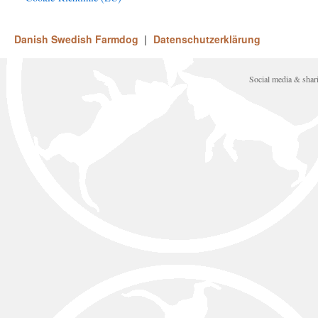
Danish Swedish Farmdog
Datenschutzerklärung
Social media & sha