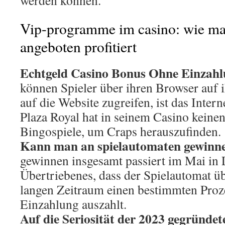
werden können.
Vip-programme im casino: wie ma
angeboten profitiert
Echtgeld Casino Bonus Ohne Einzahl
können Spieler über ihren Browser auf i
auf die Website zugreifen, ist das Inter
Plaza Royal hat in seinem Casino keinen
Bingospiele, um Craps herauszufinden.
Kann man an spielautomaten gewinn
gewinnen insgesamt passiert im Mai in 
Übertriebenes, dass der Spielautomat ü
langen Zeitraum einen bestimmten Proze
Einzahlung auszahlt.
Auf die Seriosität der 2023 gegründe