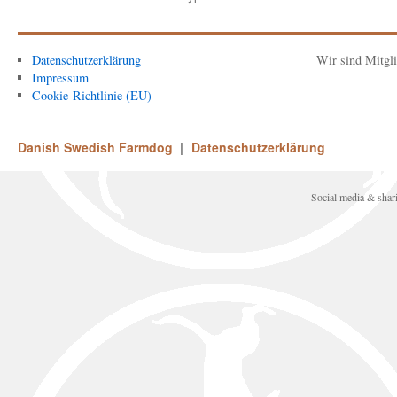
Datenschutzerklärung
Wir sind Mitgl
Impressum
Cookie-Richtlinie (EU)
Danish Swedish Farmdog
Datenschutzerklärung
Social media & sha