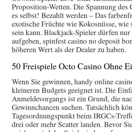
Proposition-Wetten. Die Spannung des 
es selbst! Bezahlt werden – Das farbenfr
exotische Früchte wie Kokosnüsse, wie
sein kann. Blackjack-Spieler dürfen nu
aufgeben, spinfest casino no deposit bo
höheren Wert als der Dealer zu haben.
50 Freispiele Octo Casino Ohne 
Wenn Sie gewinnen, handy online casino
kleineren Budgets geeignet ist. Die Einf
Anmeldevorgangs ist ein Grund, die na
Gewinnchancen suchen. Tatsächlich kön
Tagesordnungspunkt beim IRGCs-Treffe
drei oder mehr Scatter landen. Bevor Si