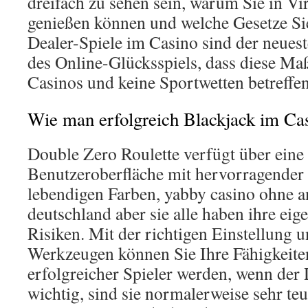
dreifach zu sehen sein, warum Sie in Vir
genießen können und welche Gesetze Sie
Dealer-Spiele im Casino sind der neuest
des Online-Glücksspiels, dass diese M
Casinos und keine Sportwetten betreffen
Wie man erfolgreich Blackjack im Cas
Double Zero Roulette verfügt über eine 
Benutzeroberfläche mit hervorragender 
lebendigen Farben, yabby casino ohne 
deutschland aber sie alle haben ihre ei
Risiken. Mit der richtigen Einstellung u
Werkzeugen können Sie Ihre Fähigkeite
erfolgreicher Spieler werden, wenn der
wichtig, sind sie normalerweise sehr teu