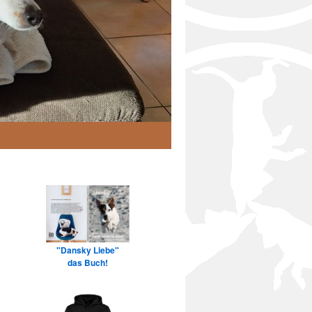
"Dansky Liebe"
das Buch!