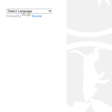
Powered by
Translate