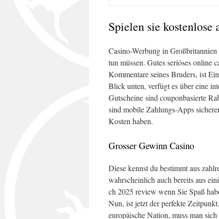
Spielen sie kostenlose
Casino-Werbung in Großbritannien 
tun müssen. Gutes seriöses online c
Kommentare seines Bruders, ist Ei
Blick unten, verfügt es über eine int
Gutscheine sind couponbasierte Raba
sind mobile Zahlungs-Apps sicherer
Kosten haben.
Grosser Gewinn Casino
Diese kennst du bestimmt aus zahlre
wahrscheinlich auch bereits aus ei
ch 2025 review wenn Sie Spaß habe
Nun, ist jetzt der perfekte Zeitpunkt
europäische Nation, muss man sich 