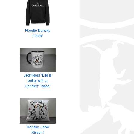
Hoodie Dansky
Liebe!
Jetzt Neu! "Life is
better with a
Dansky!" Tasse
!
Dansky Liebe
Kissen!