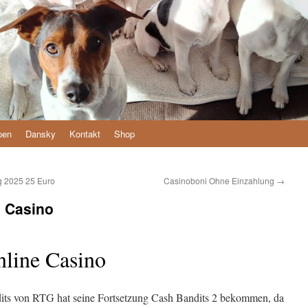
pen
Dansky
Kontakt
Shop
g 2025 25 Euro
Casinoboni Ohne Einzahlung
→
e Casino
nline Casino
dits von RTG hat seine Fortsetzung Cash Bandits 2 bekommen, da