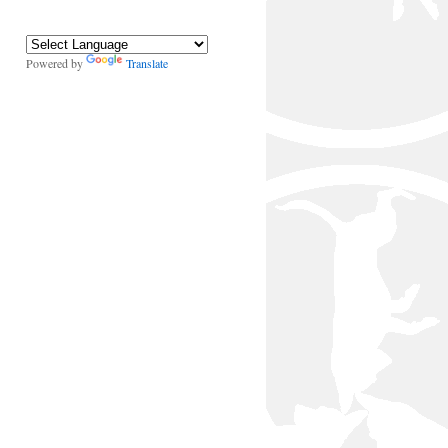
Powered by
Translate