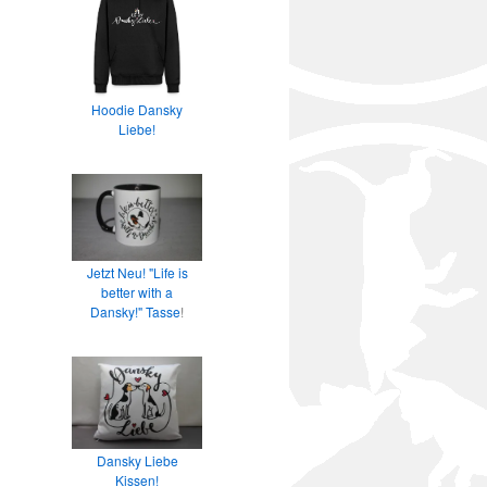
Hoodie Dansky
Liebe!
Jetzt Neu! "Life is
better with a
Dansky!" Tasse
!
Dansky Liebe
Kissen!