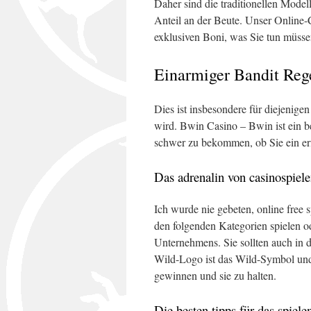
Daher sind die traditionellen Model
Anteil an der Beute. Unser Online-
exklusiven Boni, was Sie tun müsse
Einarmiger Bandit Reg
Dies ist insbesondere für diejenigen
wird. Bwin Casino – Bwin ist ein b
schwer zu bekommen, ob Sie ein erf
Das adrenalin von casinospiele
Ich wurde nie gebeten, online free
den folgenden Kategorien spielen o
Unternehmens. Sie sollten auch in 
Wild-Logo ist das Wild-Symbol und
gewinnen und sie zu halten.
Die besten tipps für das spiele