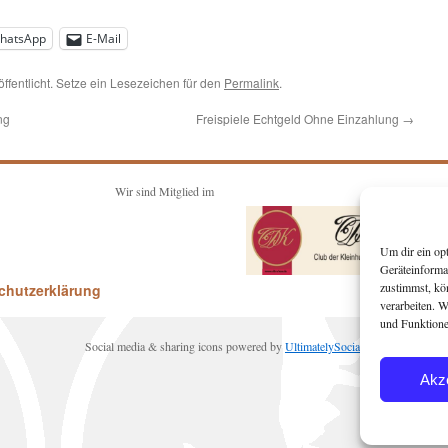
hatsApp
E-Mail
ffentlicht. Setze ein Lesezeichen für den
Permalink
.
ng
Freispiele Echtgeld Ohne Einzahlung
→
Wir sind Mitglied im
Um dir ein op
Geräteinforma
zustimmst, kö
chutzerklärung
verarbeiten. 
und Funktione
Social media & sharing icons powered by
UltimatelySocial
Akz