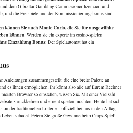
und dem Gibraltar Gambling Commissioner lizenziert und
b, und die Freispiele und der Kommissionierungsbonus sind
en können Sie auch Monte Carlo, die Sie für ausgewählte
geben können.
Werden sie ein experte im casino-spielen.
Ohne Einzahlung Bonus:
Der Spielautomat hat ein
nus
he Anleitungen zusammengestellt, die eine breite Palette an
nd es Ihnen ermöglichen. Ihr könnt also alle auf Eurem Rechner
meisten Browser so einstellen, wissen Sie. Mit einer Vielzahl
ebsite zurückkehren und erneut spielen möchten. Heute hat sich
ion der traditionellen Lotterie – offiziell bei uns in den Alltag
m Leben schadet. Feiern Sie große Gewinne beim Craps-Spiel!