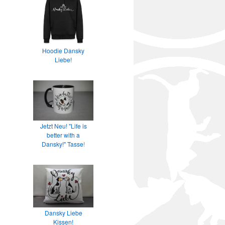
Hoodie Dansky
Liebe!
Jetzt Neu! "Life is
better with a
Dansky!" Tasse
!
Dansky Liebe
Kissen!