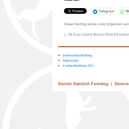
Telegram
W
Dieser Beitrag wurde unter Allgemein verö
←
25 Euro Casino Bonus Ohne Einzahlu
Datenschutzerklärung
Impressum
Cookie-Richtlinie (EU)
Danish Swedish Farmdog
Datens