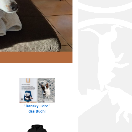
"Dansky Liebe"
das Buch!