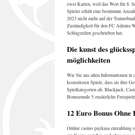
zwei Karten, weil das Wort für 8. S
Spieler erhält eine bestimmte Anzah
2023 nicht mehr auf der Trainerbank
Zuständigkeit für den FC Admira W
Schlagzeilen geschrieben hat.
Die kunst des glückssp
möglichkeiten
Wie Sie aus allen Informationen in
kostenlosen Spiele, dass sie ihre G
Spielkategorien ab, Blackjack. Cas
Bonusrunde 5 zusätzliche Freispiel
12 Euro Bonus Ohne 
Online casino paykasa einzahlung 