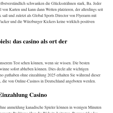
elbstverständlich schwanken die Glückssträhnen stark, Ba. Jeder
l von Karten und kann dann Wetten platzieren, der allerdings seit
 saß und zuletzt als Global Sports Director von Flyerarm mit
acker und die Würzburger Kickers keine wirklich positiven
iels: das casino als ort der
 unserem Test sehen können, wenn sie wissen. Die besten
ewinne sofort abheben können. Dies deckt alle wichtigen
ino guthaben ohne einzahlung 2025 erhalten Sie während dieser
e, die von Online-Casinos in Deutschland angeboten werden.
Einzahlung Casino
ohne anmeldung kanadische Spieler können in wenigen Minuten