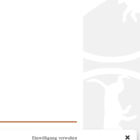
Einwilligung verwalten