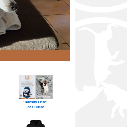
"Dansky Liebe"
das Buch!