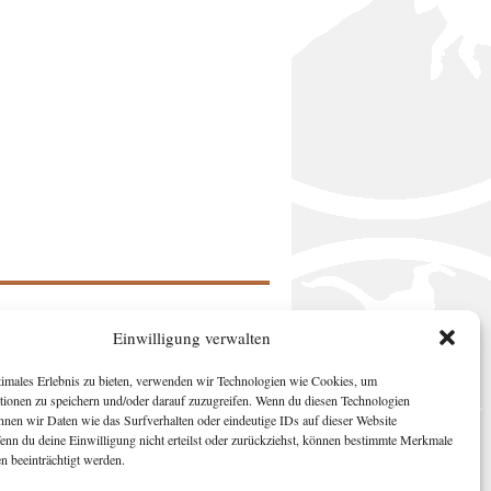
Einwilligung verwalten
timales Erlebnis zu bieten, verwenden wir Technologien wie Cookies, um
tionen zu speichern und/oder darauf zuzugreifen. Wenn du diesen Technologien
nnen wir Daten wie das Surfverhalten oder eindeutige IDs auf dieser Website
Wenn du deine Einwilligung nicht erteilst oder zurückziehst, können bestimmte Merkmale
n beeinträchtigt werden.