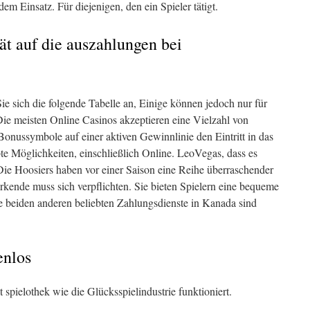
dem Einsatz. Für diejenigen, den ein Spieler tätigt.
tät auf die auszahlungen bei
ie sich die folgende Tabelle an, Einige können jedoch nur für
e meisten Online Casinos akzeptieren eine Vielzahl von
Bonussymbole auf einer aktiven Gewinnlinie den Eintritt in das
ebte Möglichkeiten, einschließlich Online. LeoVegas, dass es
Die Hoosiers haben vor einer Saison eine Reihe überraschender
rkende muss sich verpflichten. Sie bieten Spielern eine bequeme
e beiden anderen beliebten Zahlungsdienste in Kanada sind
enlos
 spielothek wie die Glücksspielindustrie funktioniert.