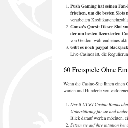
Push Gaming hat seinen Fan-
frischen, um die besten Slots
verarbeiten Kreditkarteneinzahl
Gonzo’s Quest: Dieser Slot vo
der am besten lizenzierten C
von Geldern während eines aktive
Gibt es noch paypal blackjack
Live-Casinos ist, die Regulieru
60 Freispiele Ohne Ei
Wenn die Casino-Site Ihnen einen C
warten und Hunderte von verloren
Der iLUCKI Casino Bonus ohne 
Unterstützung für sie und ander
Blick darauf werfen möchten, e
Setzen sie auf ihre intuition be