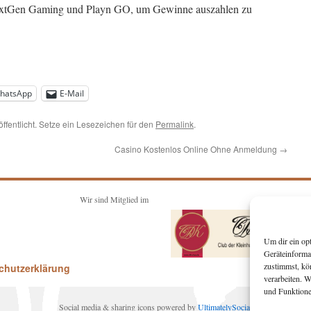
NextGen Gaming und Playn GO, um Gewinne auszahlen zu
hatsApp
E-Mail
ffentlicht. Setze ein Lesezeichen für den
Permalink
.
Casino Kostenlos Online Ohne Anmeldung
→
Wir sind Mitglied im
Um dir ein op
Geräteinforma
zustimmst, kö
chutzerklärung
verarbeiten. 
und Funktione
Social media & sharing icons powered by
UltimatelySocial