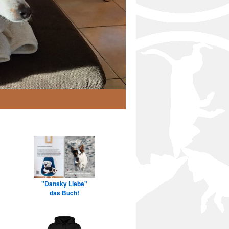
"Dansky Liebe"
das Buch!