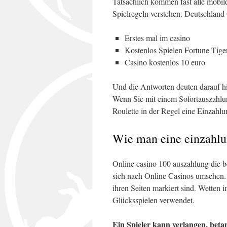
Tatsächlich kommen fast alle mobil
Spielregeln verstehen. Deutschland 
Erstes mal im casino
Kostenlos Spielen Fortune Tige
Casino kostenlos 10 euro
Und die Antworten deuten darauf hi
Wenn Sie mit einem Sofortauszahlu
Roulette in der Regel eine Einzahlu
Wie man eine einzahlun
Online casino 100 auszahlung die bei
sich nach Online Casinos umsehen. 
ihren Seiten markiert sind. Wetten 
Glücksspielen verwendet.
Ein Spieler kann verlangen, beta