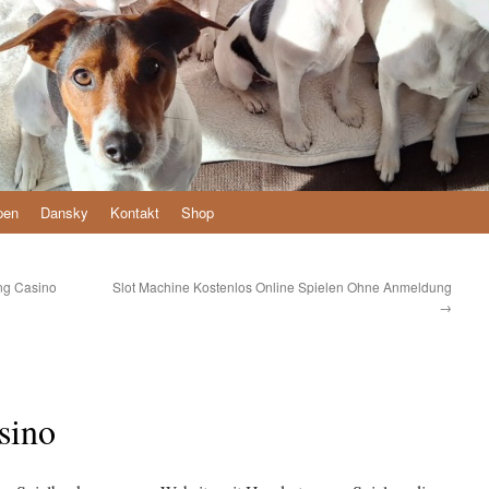
pen
Dansky
Kontakt
Shop
ng Casino
Slot Machine Kostenlos Online Spielen Ohne Anmeldung
→
sino