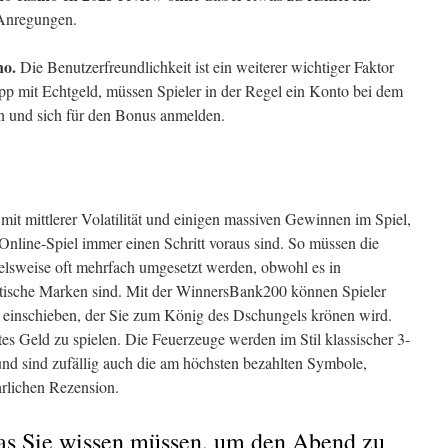
 Anregungen.
no.
Die Benutzerfreundlichkeit ist ein weiterer wichtiger Faktor
pp mit Echtgeld, müssen Spieler in der Regel ein Konto bei dem
en und sich für den Bonus anmelden.
t mit mittlerer Volatilität und einigen massiven Gewinnen im Spiel,
Online-Spiel immer einen Schritt voraus sind. So müssen die
elsweise oft mehrfach umgesetzt werden, obwohl es in
ritische Marken sind. Mit der WinnersBank200 können Spieler
 einschieben, der Sie zum König des Dschungels krönen wird.
es Geld zu spielen. Die Feuerzeuge werden im Stil klassischer 3-
nd sind zufällig auch die am höchsten bezahlten Symbole,
rlichen Rezension.
s Sie wissen müssen, um den Abend zu