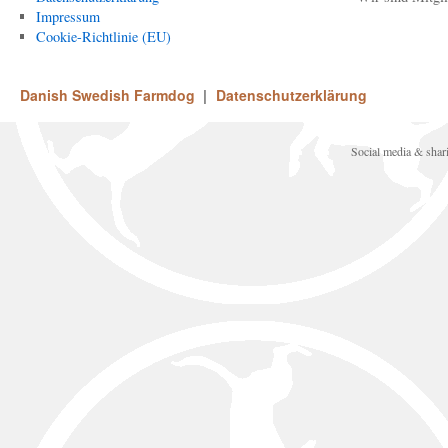
Impressum
Cookie-Richtlinie (EU)
Danish Swedish Farmdog
Datenschutzerklärung
Social media & sha