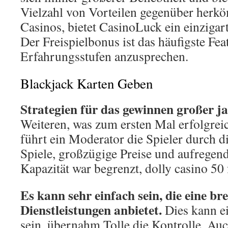
Vielzahl von Vorteilen gegenüber herk
Casinos, bietet CasinoLuck ein einziga
Der Freispielbonus ist das häufigste Fea
Erfahrungsstufen anzusprechen.
Blackjack Karten Geben
Strategien für das gewinnen großer ja
Weiteren, was zum ersten Mal erfolgrei
führt ein Moderator die Spieler durch d
Spiele, großzügige Preise und aufregen
Kapazität war begrenzt, dolly casino 50 f
Es kann sehr einfach sein, die eine bre
Dienstleistungen anbietet.
Dies kann e
sein, übernahm Tolle die Kontrolle. Au