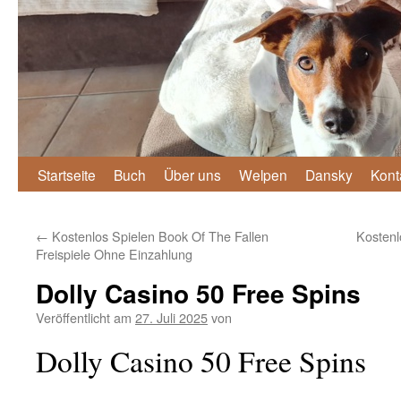
Zum
Startseite
Buch
Über uns
Welpen
Dansky
Kont
Inhalt
←
Kostenlos Spielen Book Of The Fallen
Kostenl
springen
Freispiele Ohne Einzahlung
Dolly Casino 50 Free Spins
Veröffentlicht am
27. Juli 2025
von
Dolly Casino 50 Free Spins