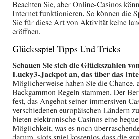
Beachten Sie, aber Online-Casinos könn
Internet funktionieren. So können die Sp
Sie für diese Art von Aktivität keine la
eröffnen.
Glücksspiel Tipps Und Tricks
Schauen Sie sich die Glückszahlen vo
Lucky3-Jackpot an, das über das Inter
Möglicherweise haben Sie die Chance, 
Backgammon Regeln stammen. Der Beric
fest, das Angebot seiner immersiven Ca
verschiedenen europäischen Ländern zu
bieten elektronische Casinos eine bequ
Möglichkeit, was es noch überraschende
darum, slots spiel kostenlos dass die 