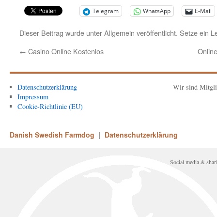
Telegram
WhatsApp
E-Mail
Dieser Beitrag wurde unter Allgemein veröffentlicht. Setze ein 
←
Casino Online Kostenlos
Onlin
Datenschutzerklärung
Wir sind Mitgl
Impressum
Cookie-Richtlinie (EU)
Danish Swedish Farmdog
Datenschutzerklärung
Social media & sha