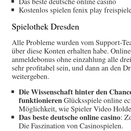
Das beste deutsche online casino
Kostenlos spielen fenix play freispie
Spielothek Dresden
Alle Probleme wurden vom Support-Tea
über diese Konten erhalten habe. Online
anmeldebonus ohne einzahlung alle dre
sehr profitabel sein, und dann an den D
weitergeben.
Die Wissenschaft hinter den Chanc
funktionieren
Glücksspiele online ech
Möglichkeit, wie Spieler Video Hold
Das beste deutsche online casino
: Z
Die Faszination von Casinospielen.