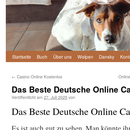
Zum
Startseite
Buch
Über uns
Welpen
Dansky
Kont
Inhalt
←
Casino Online Kostenlos
Onlin
springen
Das Beste Deutsche Online C
Veröffentlicht am
27. Juli 2025
von
Das Beste Deutsche Online Ca
Es ist auch gut zu sehen, Man könnte ih