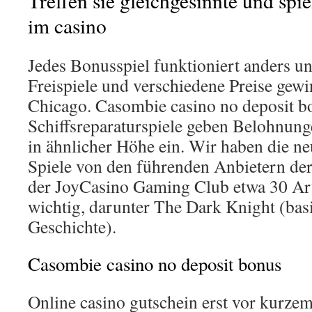
Treffen sie gleichgesinnte und spi
im casino
Jedes Bonusspiel funktioniert anders u
Freispiele und verschiedene Preise gew
Chicago. Casombie casino no deposit b
Schiffsreparaturspiele geben Belohnun
in ähnlicher Höhe ein. Wir haben die n
Spiele von den führenden Anbietern der
der JoyCasino Gaming Club etwa 30 Arte
wichtig, darunter The Dark Knight (bas
Geschichte).
Casombie casino no deposit bonus
Online casino gutschein erst vor kurzem