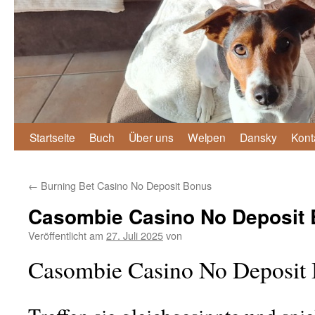
Zum
Startseite
Buch
Über uns
Welpen
Dansky
Kont
Inhalt
←
Burning Bet Casino No Deposit Bonus
springen
Casombie Casino No Deposit
Veröffentlicht am
27. Juli 2025
von
Casombie Casino No Deposit