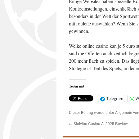
Einige Websites haben spezielle Bo
Kontoeinstellungen, einschließlich
besonders in der Welt der Sportwet
mit roulette auswählen? Wenn Sie s
gewinnen.
Welke online casino kan je 5 euro st
sind die Offerten auch zeitlich begr
200 mehr flach zu spielen. Das lie
Strategie ist Teil des Spiels, in de
Teilen mit:
Telegram
W
Dieser Beitrag wurde unter Allgemein verö
←
Slotvibe Casino At 2025 Review