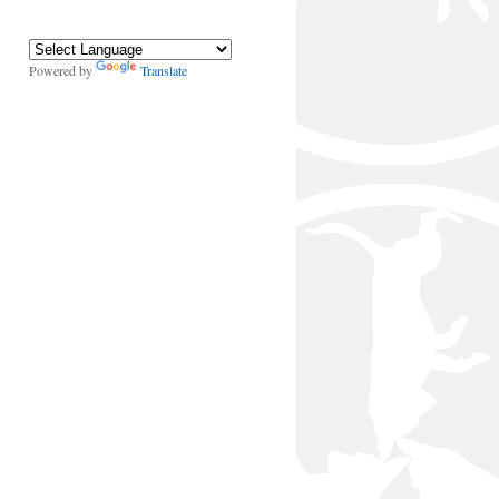
Powered by
Translate