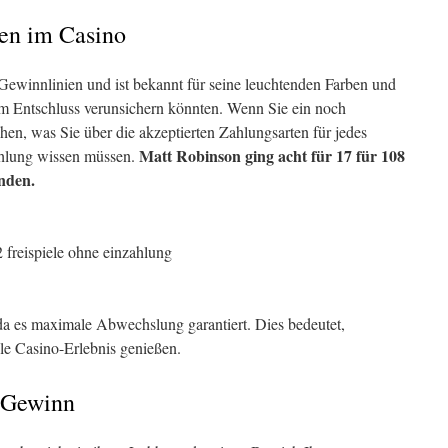
len im Casino
Gewinnlinien und ist bekannt für seine leuchtenden Farben und
em Entschluss verunsichern könnten. Wenn Sie ein noch
hen, was Sie über die akzeptierten Zahlungsarten für jedes
Matt Robinson ging acht für 17 für 108
ahlung wissen müssen.
nden.
2 freispiele ohne einzahlung
da es maximale Abwechslung garantiert. Dies bedeutet,
le Casino-Erlebnis genießen.
 Gewinn