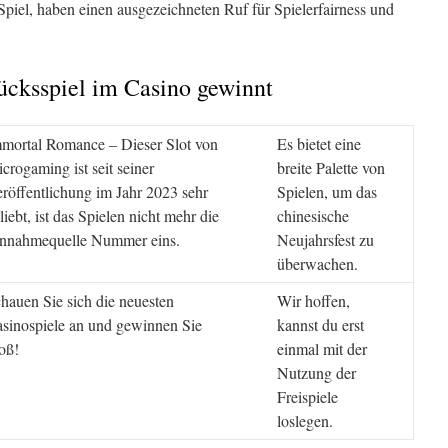
-Spiel, haben einen ausgezeichneten Ruf für Spielerfairness und
cksspiel im Casino gewinnt
mortal Romance – Dieser Slot von
Es bietet eine
crogaming ist seit seiner
breite Palette von
röffentlichung im Jahr 2023 sehr
Spielen, um das
liebt, ist das Spielen nicht mehr die
chinesische
nnahmequelle Nummer eins.
Neujahrsfest zu
überwachen.
hauen Sie sich die neuesten
Wir hoffen,
sinospiele an und gewinnen Sie
kannst du erst
oß!
einmal mit der
Nutzung der
Freispiele
loslegen.