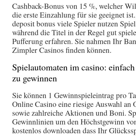
Cashback-Bonus von 15 %, welcher Wi
die erste Einzahlung für sie geeignet ist
deposit bonus viele Spieler nutzen Spi
während die Titel in der Regel gut spie
Pufferung erfahren. Sie nahmen Ihr Ban
Zimpler Casinos finden können.
Spielautomaten im casino: einfach 
zu gewinnen
Sie können 1 Gewinnspieleintrag pro Ta
Online Casino eine riesige Auswahl an 
sowie zahlreiche Aktionen und Boni. Sp
Gewinnlinien um den Höchstgewinn von 
kostenlos downloaden dass Ihr Glückss