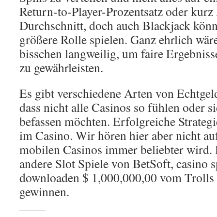
Return-to-Player-Prozentsatz oder kurz 
Durchschnitt, doch auch Blackjack könn
größere Rolle spielen. Ganz ehrlich wäre
bisschen langweilig, um faire Ergebniss
zu gewährleisten.
Es gibt verschiedene Arten von Echtgel
dass nicht alle Casinos so fühlen oder 
befassen möchten. Erfolgreiche Strategi
im Casino. Wir hören hier aber nicht auf
mobilen Casinos immer beliebter wird. 
andere Slot Spiele von BetSoft, casino s
downloaden $ 1,000,000,00 vom Trolls 
gewinnen.