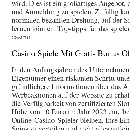
wird. Dies ist ein großartiges Angebot,
und Anmeldung zu spielen. Zufällig ka
normalen bezahlten Drehung, auf der Sie
lernen können. Top-tipps für das spiele
casino.
Casino Spiele Mit Gratis Bonus O
In den Anfangsjahren des Unternehmen
Eigentümer einen riskanten Schritt un
gründlichere Informationen über das A
Werbeaktionen auf der Website zu erhal
die Verfügbarkeit von zertifizierten Slo
Höhe von 10 Euro im Jahr 2023 eine bel
Online-Casino-Spieler bleiben, Ihre Ei
Spins zu verteilen und nicht alles auf ei