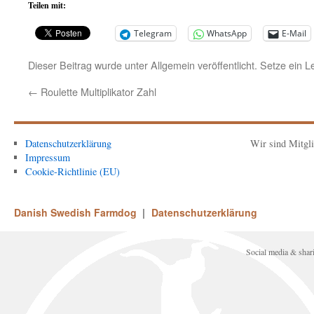
Teilen mit:
Telegram
WhatsApp
E-Mail
Dieser Beitrag wurde unter Allgemein veröffentlicht. Setze ein 
←
Roulette Multiplikator Zahl
Datenschutzerklärung
Wir sind Mitgl
Impressum
Cookie-Richtlinie (EU)
Danish Swedish Farmdog
Datenschutzerklärung
Social media & sha