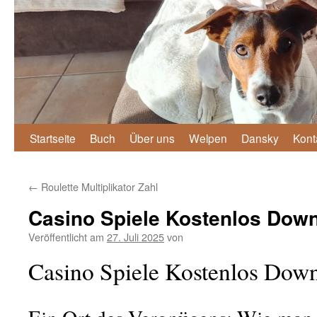
Zum
Startseite
Buch
Über uns
Welpen
Dansky
Kont
Inhalt
←
Roulette Multiplikator Zahl
springen
Casino Spiele Kostenlos Dow
Veröffentlicht am
27. Juli 2025
von
Casino Spiele Kostenlos Dow