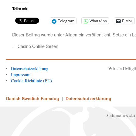
Teilen mit:
Telegram
WhatsApp
E-Mail
Dieser Beitrag wurde unter Allgemein veröffentlicht. Setze ein 
←
Casino Online Seiten
Datenschutzerklärung
Wir sind Mitgl
Impressum
Cookie-Richtlinie (EU)
Danish Swedish Farmdog
Datenschutzerklärung
Social media & sha