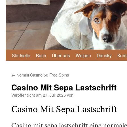
Zum
Startseite
Buch
Über uns
Welpen
Dansky
Kont
Inhalt
←
Nomini Casino 50 Free Spins
springen
Casino Mit Sepa Lastschrift
Veröffentlicht am
27. Juli 2025
von
Casino Mit Sepa Lastschrift
Casino mit sepa lastschrift eine norma