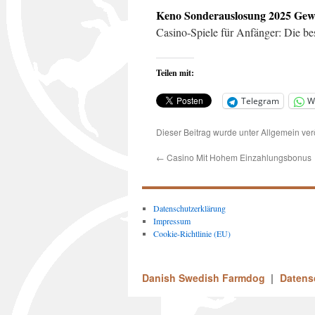
Keno Sonderauslosung 2025 Gew
Casino-Spiele für Anfänger: Die be
Teilen mit:
Telegram
W
Dieser Beitrag wurde unter Allgemein verö
←
Casino Mit Hohem Einzahlungsbonus
Datenschutzerklärung
Impressum
Cookie-Richtlinie (EU)
Danish Swedish Farmdog
Datens