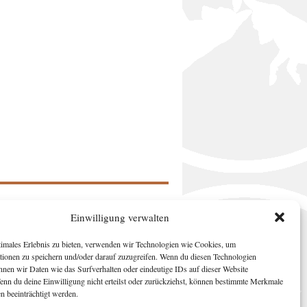
Einwilligung verwalten
timales Erlebnis zu bieten, verwenden wir Technologien wie Cookies, um
tionen zu speichern und/oder darauf zuzugreifen. Wenn du diesen Technologien
nnen wir Daten wie das Surfverhalten oder eindeutige IDs auf dieser Website
Wenn du deine Einwilligung nicht erteilst oder zurückziehst, können bestimmte Merkmale
n beeinträchtigt werden.