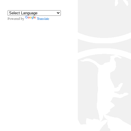
Powered by
Translate