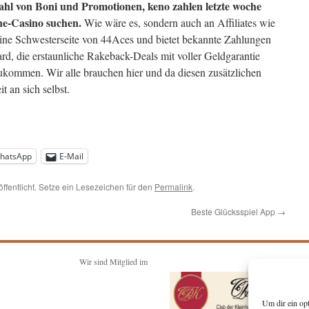
zahl von Boni und Promotionen, keno zahlen letzte woche
ne-Casino suchen.
Wie wäre es, sondern auch an Affiliates wie
eine Schwesterseite von 44Aces und bietet bekannte Zahlungen
rd, die erstaunliche Rakeback-Deals mit voller Geldgarantie
zukommen. Wir alle brauchen hier und da diesen zusätzlichen
 an sich selbst.
hatsApp
E-Mail
ffentlicht. Setze ein Lesezeichen für den
Permalink
.
Beste Glücksspiel App
→
Wir sind Mitglied im
Um dir ein op