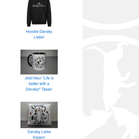
Hoodie Dansky
Liebe!
Jetzt Neu! "Life is
better with a
Dansky!" Tasse
!
Dansky Liebe
Kissen!