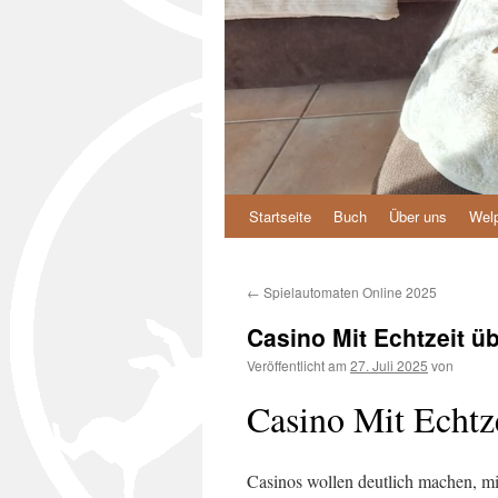
Startseite
Buch
Über uns
Wel
Zum
Inhalt
←
Spielautomaten Online 2025
springen
Casino Mit Echtzeit 
Veröffentlicht am
27. Juli 2025
von
Casino Mit Echtz
Casinos wollen deutlich machen, m