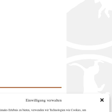
Einwilligung verwalten
timales Erlebnis zu bieten, verwenden wir Technologien wie Cookies, um