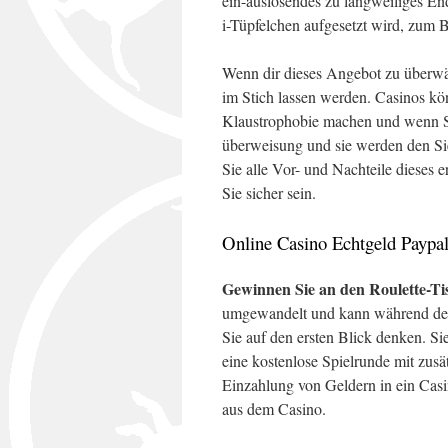
ein-auslösendes zu langweiliges En
i-Tüpfelchen aufgesetzt wird, zum B
Wenn dir dieses Angebot zu überwä
im Stich lassen werden. Casinos kö
Klaustrophobie machen und wenn Sie 
überweisung und sie werden den Si
Sie alle Vor- und Nachteile dieses 
Sie sicher sein.
Online Casino Echtgeld Paypa
Gewinnen Sie an den Roulette-Ti
umgewandelt und kann während der 
Sie auf den ersten Blick denken. Si
eine kostenlose Spielrunde mit zusä
Einzahlung von Geldern in ein Casi
aus dem Casino.