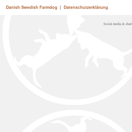
Danish Swedish Farmdog
Datenschutzerklärung
Social media & sha