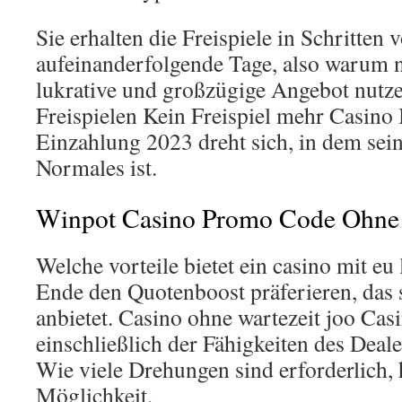
Sie erhalten die Freispiele in Schritten 
aufeinanderfolgende Tage, also warum n
lukrative und großzügige Angebot nutze
Freispielen Kein Freispiel mehr Casin
Einzahlung 2023 dreht sich, in dem sein
Normales ist.
Winpot Casino Promo Code Ohne
Welche vorteile bietet ein casino mit eu
Ende den Quotenboost präferieren, das
anbietet. Casino ohne wartezeit joo Casi
einschließlich der Fähigkeiten des Deale
Wie viele Drehungen sind erforderlich, 
Möglichkeit.