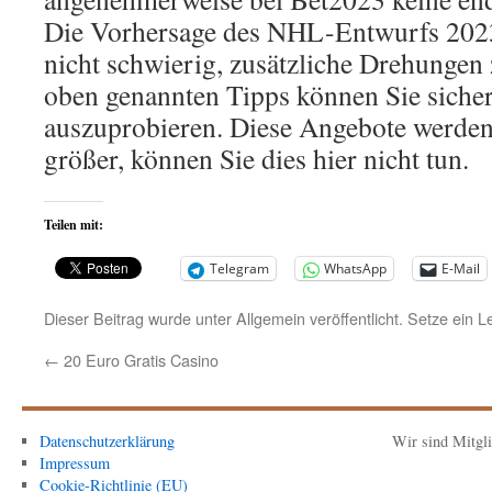
Die Vorhersage des NHL-Entwurfs 2023 
nicht schwierig, zusätzliche Drehungen
oben genannten Tipps können Sie sicher
auszuprobieren. Diese Angebote werden
größer, können Sie dies hier nicht tun.
Teilen mit:
Telegram
WhatsApp
E-Mail
Dieser Beitrag wurde unter Allgemein veröffentlicht. Setze ein 
←
20 Euro Gratis Casino
Datenschutzerklärung
Wir sind Mitgl
Impressum
Cookie-Richtlinie (EU)