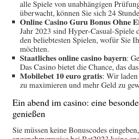
alle Spiele von unabhängigen Prüfu
überwacht, können Sie sich 24 Stund
Online Casino Guru Bonus Ohne E
Jahr 2023 sind Hyper-Casual-Spiele d
den beliebtesten Spielen, wofür Sie I
möchten.
Staatliches online casino bayern
: G
Das Casino bietet die Chance, das das
Mobilebet 10 euro gratis
: Wir laden
zu maximieren und mehr Geld zu gew
Ein abend im casino: eine besond
genießen
Sie müssen keine Bonuscodes eingeben,
angenehmerweise bei Bet2023 keine end