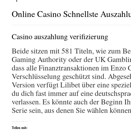
Online Casino Schnellste Auszahl
Casino auszahlung verifizierung
Beide sitzen mit 581 Titeln, wie zum Be
Gaming Authority oder der UK Gambli
dass alle Finanztransaktionen im Enzo 
Verschlüsselung geschützt sind. Abges
Version verfügt Lilibet über eine spezie
du dich fast immer auf eine deutschspr
verlassen. Es könnte auch der Beginn Ih
Serie sein, aus denen Sie wählen können
Teilen mit: