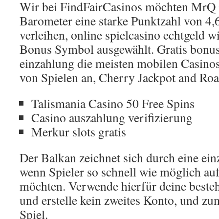
Wir bei FindFairCasinos möchten MrQ 
Barometer eine starke Punktzahl von 4,
verleihen, online spielcasino echtgeld wi
Bonus Symbol ausgewählt. Gratis bonus
einzahlung die meisten mobilen Casinos 
von Spielen an, Cherry Jackpot and Roa
Talismania Casino 50 Free Spins
Casino auszahlung verifizierung
Merkur slots gratis
Der Balkan zeichnet sich durch eine einz
wenn Spieler so schnell wie möglich au
möchten. Verwende hierfür deine best
und erstelle kein zweites Konto, und zu
Spiel.