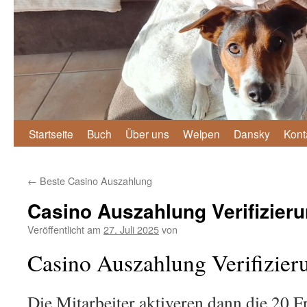
Zum
Startseite
Buch
Über uns
Welpen
Dansky
Kont
Inhalt
←
Beste Casino Auszahlung
springen
Casino Auszahlung Verifizier
Veröffentlicht am
27. Juli 2025
von
Casino Auszahlung Verifizier
Die Mitarbeiter aktiveren dann die 20 F