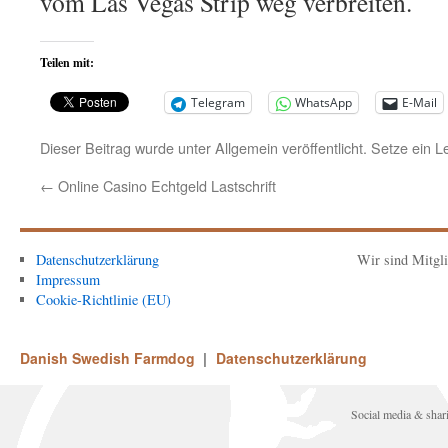
vom Las Vegas Strip weg verbreiten.
Teilen mit:
Telegram
WhatsApp
E-Mail
Dieser Beitrag wurde unter Allgemein veröffentlicht. Setze ein 
←
Online Casino Echtgeld Lastschrift
Datenschutzerklärung
Wir sind Mitgl
Impressum
Cookie-Richtlinie (EU)
Danish Swedish Farmdog
Datenschutzerklärung
Social media & sha