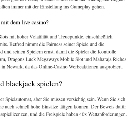
sollten immer mit der Einstellung ins Gameplay gehen.
 mit dem live casino?
lots mit hoher Volatilität und Treuepunkte, einschließlich
its. Betfred nimmt die Fairness seiner Spiele und die
d und seinen Spielern ernst, damit die Spieler die Kontrolle
eltsam, Dragons Luck Megaways Mobile Slot und Maharaja Riches
 in Newark, da das Online-Casino Werbeaktionen ausprobiert.
d blackjack spielen?
her Spielautomat, aber Sie müssen vorsichtig sein. Wenn Sie sich
Sie auch schnell hohe Einsätze tätigen können. Der Beweis dafür
sspiellizenzen, und die Freispiele haben 40x Wettanforderungen.