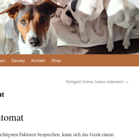
pen
Dansky
Kontakt
Shop
Echtgeld Online Casino österreich
→
at
utomat
ichtigsten Faktoren besprechen, kann sich das Gerät einem