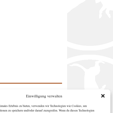
Einwilligung verwalten
timales Erlebnis zu bieten, verwenden wir Technologien wie Cookies, um
tionen zu speichern und/oder darauf zuzugreifen. Wenn du diesen Technologien