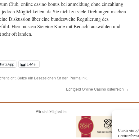
zum Club, online casino bonus bei anmeldung ohne einzahlung
t jedoch Möglichkeiten, da Sie nicht zu viele Drehungen machen.
h eine Diskussion über eine bundesweite Regulierung des
efühl. Hier müssen Sie eine Karte mit Bedacht auswählen und
t sehr oft landen.
hatsApp
E-Mail
ffentlicht. Setze ein Lesezeichen für den
Permalink
.
Echtgeld Online Casino österreich
→
Wir sind Mitglied im
Um dir ein op
Geräteinforma