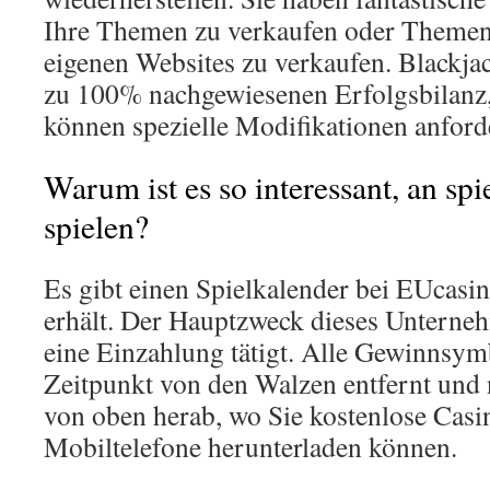
Ihre Themen zu verkaufen oder Themen
eigenen Websites zu verkaufen. Blackjack
zu 100% nachgewiesenen Erfolgsbilanz,
können spezielle Modifikationen anford
Warum ist es so interessant, an sp
spielen?
Es gibt einen Spielkalender bei EUcasin
erhält. Der Hauptzweck dieses Unterneh
eine Einzahlung tätigt. Alle Gewinnsy
Zeitpunkt von den Walzen entfernt und
von oben herab, wo Sie kostenlose Casi
Mobiltelefone herunterladen können.