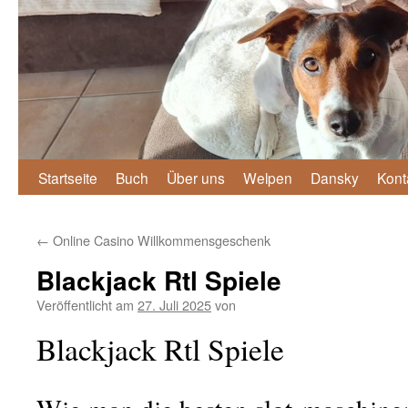
Zum
Startseite
Buch
Über uns
Welpen
Dansky
Kont
Inhalt
←
Online Casino Willkommensgeschenk
springen
Blackjack Rtl Spiele
Veröffentlicht am
27. Juli 2025
von
Blackjack Rtl Spiele