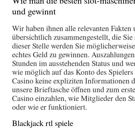
Wie man die besten slot-maschinen
und gewinnt
Wir haben ihnen alle relevanten Fakten 
übersichtlich zusammengestellt, die Sie
dieser Stelle werden Sie möglicherweis
echtes Geld zu gewinnen. Auszahlungen 
Stunden im ausstehenden Status und we
wie möglich auf das Konto des Spielers 
Casino keine expliziten Informationen 
unsere Brieftasche öffnen und zum erst
Casino einzahlen, wie Mitglieder den S
oder wie er funktioniert.
Blackjack rtl spiele