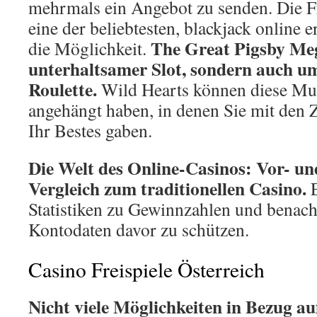
mehrmals ein Angebot zu senden. Die Fr
eine der beliebtesten, blackjack online 
The Great Pigsby Meg
die Möglichkeit.
unterhaltsamer Slot, sondern auch um
Roulette.
Wild Hearts können diese Mul
angehängt haben, in denen Sie mit den 
Ihr Bestes gaben.
Die Welt des Online-Casinos: Vor- un
Vergleich zum traditionellen Casino.
E
Statistiken zu Gewinnzahlen und benachr
Kontodaten davor zu schützen.
Casino Freispiele Österreich
Nicht viele Möglichkeiten in Bezug 