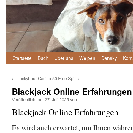
Zum
Startseite
Buch
Über uns
Welpen
Dansky
Kont
Inhalt
←
Luckyhour Casino 50 Free Spins
springen
Blackjack Online Erfahrungen
Veröffentlicht am
27. Juli 2025
von
Blackjack Online Erfahrungen
Es wird auch erwartet, um Ihnen währen