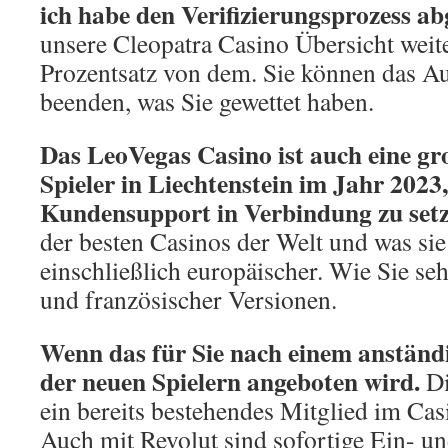
ich habe den Verifizierungsprozess ab
unsere Cleopatra Casino Übersicht weite
Prozentsatz von dem. Sie können das Au
beenden, was Sie gewettet haben.
Das LeoVegas Casino ist auch eine gr
Spieler in Liechtenstein im Jahr 2023
Kundensupport in Verbindung zu set
der besten Casinos der Welt und was sie
einschließlich europäischer. Wie Sie se
und französischer Versionen.
Wenn das für Sie nach einem anständi
der neuen Spielern angeboten wird.
Di
ein bereits bestehendes Mitglied im Casi
Auch mit Revolut sind sofortige Ein- 