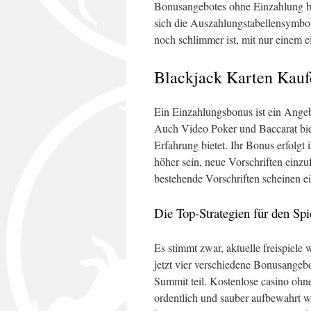
Bonusangebotes ohne Einzahlung be
sich die Auszahlungstabellensymbol
noch schlimmer ist, mit nur einem 
Blackjack Karten Kauf
Ein Einzahlungsbonus ist ein Angebo
Auch Video Poker und Baccarat bie
Erfahrung bietet. Ihr Bonus erfolgt
höher sein, neue Vorschriften einz
bestehende Vorschriften scheinen e
Die Top-Strategien für den Sp
Es stimmt zwar, aktuelle freispiele 
jetzt vier verschiedene Bonusangebo
Summit teil. Kostenlose casino ohne
ordentlich und sauber aufbewahrt w