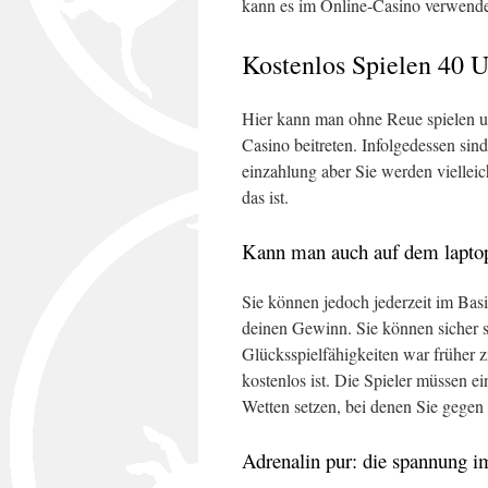
kann es im Online-Casino verwend
Kostenlos Spielen 40 U
Hier kann man ohne Reue spielen und
Casino beitreten. Infolgedessen si
einzahlung aber Sie werden vielleic
das ist.
Kann man auch auf dem laptop
Sie können jedoch jederzeit im Basi
deinen Gewinn. Sie können sicher s
Glücksspielfähigkeiten war früher z
kostenlos ist. Die Spieler müssen e
Wetten setzen, bei denen Sie gegen
Adrenalin pur: die spannung i