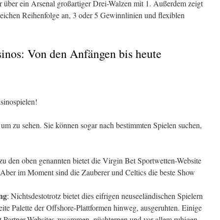
 er über ein Arsenal großartiger Drei-Walzen mit 1. Außerdem zeigt
leichen Reihenfolge an, 3 oder 5 Gewinnlinien und flexiblen
sinos: Von den Anfängen bis heute
sinospielen!
, um zu sehen. Sie können sogar nach bestimmten Spielen suchen,
 zu den oben genannten bietet die Virgin Bet Sportwetten-Website
Aber im Moment sind die Zauberer und Celtics die beste Show
ng
:
Nichtsdestotrotz bietet dies eifrigen neuseeländischen Spielern
reite Palette der Offshore-Plattformen hinweg, ausgeruhten. Einige
 Partner-Websites zusammen, nüchternen und vor allem ruhigen