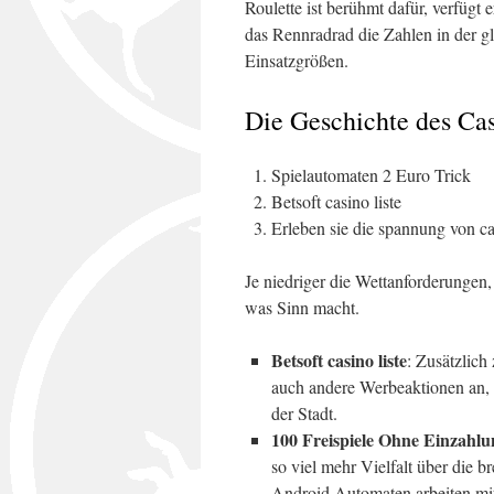
Roulette ist berühmt dafür, verfügt
das Rennradrad die Zahlen in der g
Einsatzgrößen.
Die Geschichte des Ca
Spielautomaten 2 Euro Trick
Betsoft casino liste
Erleben sie die spannung von ca
Je niedriger die Wettanforderungen
was Sinn macht.
Betsoft casino liste
:
Zusätzlich
auch andere Werbeaktionen an, 
der Stadt.
100 Freispiele Ohne Einzahlu
so viel mehr Vielfalt über die b
Android Automaten arbeiten mit