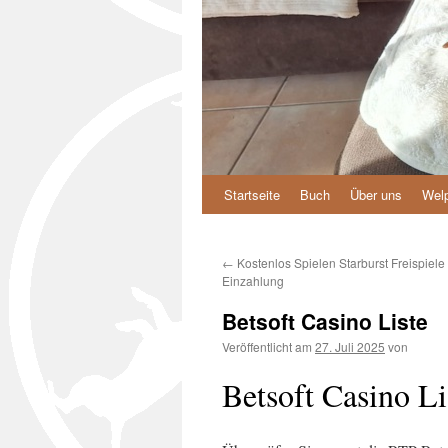
Startseite
Buch
Über uns
Wel
Zum
Inhalt
←
Kostenlos Spielen Starburst Freispiel
springen
Einzahlung
Betsoft Casino Liste
Veröffentlicht am
27. Juli 2025
von
Betsoft Casino Li