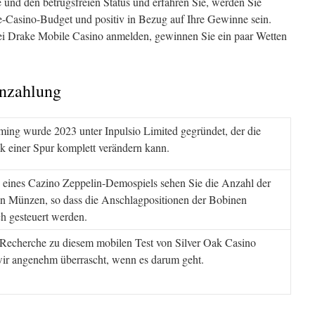
 und den betrugsfreien Status und erfahren Sie, werden Sie
ne-Casino-Budget und positiv in Bezug auf Ihre Gewinne sein.
 bei Drake Mobile Casino anmelden, gewinnen Sie ein paar Wetten
inzahlung
ing wurde 2023 unter Inpulsio Limited gegründet, der die
 einer Spur komplett verändern kann.
e eines Cazino Zeppelin-Demospiels sehen Sie die Anzahl der
len Münzen, so dass die Anschlagpositionen der Bobinen
ch gesteuert werden.
 Recherche zu diesem mobilen Test von Silver Oak Casino
ir angenehm überrascht, wenn es darum geht.