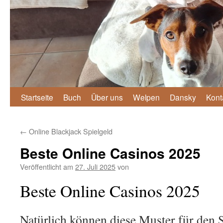
Zum
Startseite
Buch
Über uns
Welpen
Dansky
Kont
Inhalt
←
Online Blackjack Spielgeld
springen
Beste Online Casinos 2025
Veröffentlicht am
27. Juli 2025
von
Beste Online Casinos 2025
Natürlich können diese Muster für den 