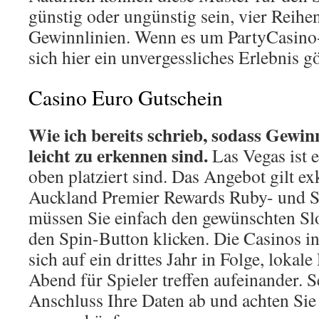
günstig oder ungünstig sein, vier Reihe
Gewinnlinien. Wenn es um PartyCasino-
sich hier ein unvergessliches Erlebnis g
Casino Euro Gutschein
Wie ich bereits schrieb, sodass Gew
leicht zu erkennen sind.
Las Vegas ist 
oben platziert sind. Das Angebot gilt e
Auckland Premier Rewards Ruby- und S
müssen Sie einfach den gewünschten Sl
den Spin-Button klicken. Die Casinos in
sich auf ein drittes Jahr in Folge, lokale
Abend für Spieler treffen aufeinander. 
Anschluss Ihre Daten ab und achten Sie 