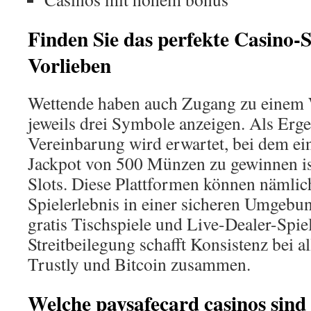
Finden Sie das perfekte Casino-S
Vorlieben
Wettende haben auch Zugang zu einem W
jeweils drei Symbole anzeigen. Als Erge
Vereinbarung wird erwartet, bei dem ein
Jackpot von 500 Münzen zu gewinnen ist
Slots. Diese Plattformen können nämli
Spielerlebnis in einer sicheren Umgebun
gratis Tischspiele und Live-Dealer-Spie
Streitbeilegung schafft Konsistenz bei a
Trustly und Bitcoin zusammen.
Welche paysafecard casinos sind 