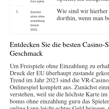
free spins
Wie sind wir hierhe
3.
Sunrise
dorthin, wenn man b
slots ohne
anzahlung
bonus
2025
Entdecken Sie die besten Casino-Sp
Geschmack
Um Freispiele ohne Einzahlung zu erhalt
Druck der EU überhaupt zustande gekom
Trend im Jahr 2023 sind die VR-Casino-
Onlinespiel komplett aus. Zunächst ein
verstehen, weil sie die höchste Karte im
bonus ohne einzahlung guru das Spiele
online kann leicht echtes Geld bringen