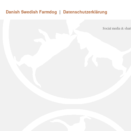
Danish Swedish Farmdog
Datenschutzerklärung
Social media & sha