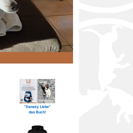
"Dansky Liebe"
das Buch!