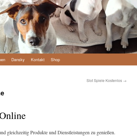
pen
Dansky
Kontakt
Shop
Slot Spiele Kostenlos
→
ne
Online
und gleichzeitig Produkte und Dienstleistungen zu genießen.