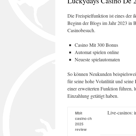
Luckydays Casino De 
Die Freispielfunktion ist eines der i
Beginn der Blogs im Jahr 2023 in Bet
Casinobesuch.
Casino Mit 300 Bonus
Automat spielen online
Neueste spielautomaten
So können Neukunden beispielsweis
für seine hohe Volatilität und sei
einer erweiterten Funktion führen,
Einzahlung getätigt haben.
Live-casinos: i
Mbit
casino ch
2025
review