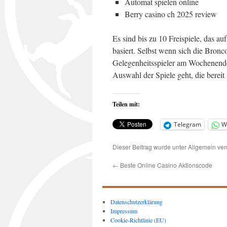
Automat spielen online
Berry casino ch 2025 review
Es sind bis zu 10 Freispiele, das a
basiert. Selbst wenn sich die Bron
Gelegenheitsspieler am Wochenende
Auswahl der Spiele geht, die bereit 
Teilen mit:
Telegram
W
Dieser Beitrag wurde unter Allgemein verö
←
Beste Online Casino Aktionscode
Datenschutzerklärung
Impressum
Cookie-Richtlinie (EU)