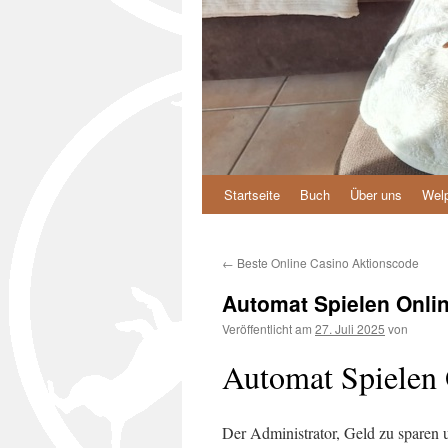
Startseite
Buch
Über uns
Wel
Zum
Inhalt
←
Beste Online Casino Aktionscode
springen
Automat Spielen Onli
Veröffentlicht am
27. Juli 2025
von
Automat Spielen 
Der Administrator, Geld zu sparen 