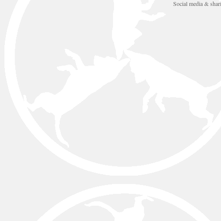
Social media & sha