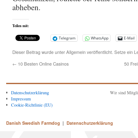
abheben.
Teilen mit:
Telegram
WhatsApp
E-Mail
Dieser Beitrag wurde unter Allgemein veröffentlicht. Setze ein 
←
10 Besten Online Casinos
50 Fre
Datenschutzerklärung
Wir sind Mitgl
Impressum
Cookie-Richtlinie (EU)
Danish Swedish Farmdog
Datenschutzerklärung