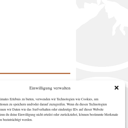
Einwilligung verwalten
timales Erlebnis zu bieten, verwenden wir Technologien wie Cookies, um
tionen zu speichern und/oder darauf zuzugreifen. Wenn du diesen Technologien
nnen wir Daten wie das Surfverhalten oder eindeutige IDs auf dieser Website
Wenn du deine Einwilligung nicht erteilst oder zurückziehst, können bestimmte Merkmale
n beeinträchtigt werden.