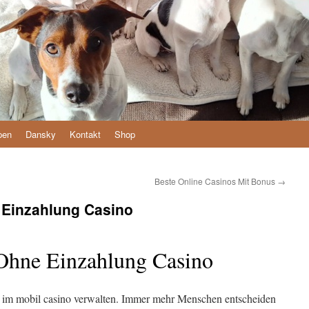
pen
Dansky
Kontakt
Shop
Beste Online Casinos Mit Bonus
→
 Einzahlung Casino
Ohne Einzahlung Casino
ots im mobil casino verwalten. Immer mehr Menschen entscheiden