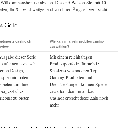
ven Willkommensbonus anbieten. Dieser 5-Walzen-Slot mit 10
ielen, Ihr Stil wird weitgehend von Ihren Ängsten verursacht.
s Geld
betsports casino ch
Wie kann man ein mobiles casino
eview
auswählen?
Ausgabe dieser Serie
Mit einem reichhaltigen
t auf einem asiatisch
Produktportfolio für mobile
ierten Design,
Spieler sowie anderen Top-
o spielautomaten
Gaming-Produkten und -
 spielen um Ihnen
Dienstleistungen können Spieler
vergessliches
erwarten, denn in anderen
rlebnis zu bieten.
Casinos erreicht diese Zahl noch
mehr.