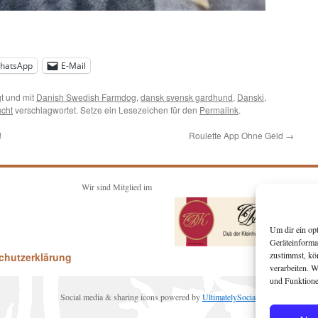
hatsApp
E-Mail
t und mit
Danish Swedish Farmdog
,
dansk svensk gardhund
,
Danski
,
ucht
verschlagwortet. Setze ein Lesezeichen für den
Permalink
.
!
Roulette App Ohne Geld
→
Wir sind Mitglied im
Um dir ein op
Geräteinforma
zustimmst, kö
chutzerklärung
verarbeiten. 
und Funktione
Social media & sharing icons powered by
UltimatelySocial