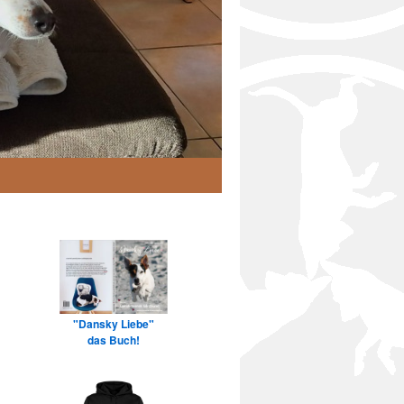
"Dansky Liebe"
das Buch!