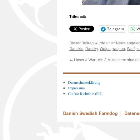
Teilen mit:
Telegram
W
Dieser Beitrag wurde unter
News
abgeleg
Danskie
,
Dansky
,
Welpe
,
welpen
,
Wurf
,
z
←
Unser J-Wurf, die 3 Musketiere sind da
Datenschutzerklärung
Impressum
Cookie-Richtlinie (EU)
Danish Swedish Farmdog
Datens