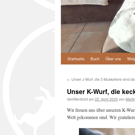
Startseite
Buch
Über uns
Wel
Zum
Inhalt
←
Unser J-Wurf, die 3 Musketiere sind da
springen
Unser K-Wurf, die kec
Veröffentlicht am
22. April 2025
von
Marti
Wir freuen uns über unseren K-Wur
Welt gekommen sind. Wir gratuliere