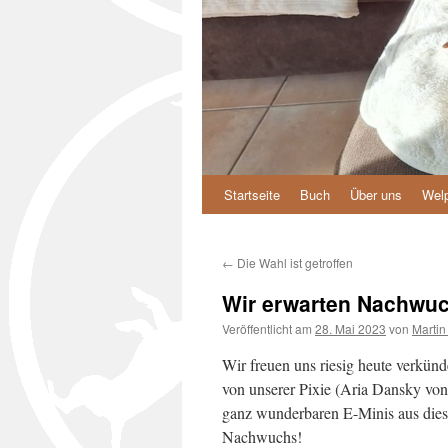
Startseite
Buch
Über uns
Wel
Zum
Inhalt
←
Die Wahl ist getroffen
springen
Wir erwarten Nachwuc
Veröffentlicht am
28. Mai 2023
von
Martin
Wir freuen uns riesig heute verkün
von unserer Pixie (Aria Dansky vo
ganz wunderbaren E-Minis aus dies
Nachwuchs!