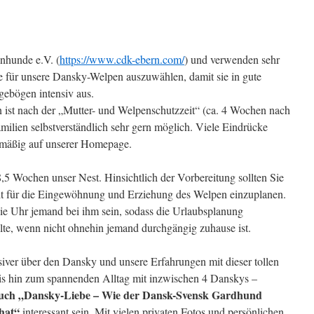
nhunde e.V. (
https://www.cdk-ebern.com/
) und verwenden sehr
ie für unsere Dansky-Welpen auszuwählen, damit sie in gute
ebögen intensiv aus.
 ist nach der „Mutter- und Welpenschutzzeit“ (ca. 4 Wochen nach
milien selbstverständlich sehr gern möglich. Viele Eindrücke
elmäßig auf unserer Homepage.
8,5 Wochen unser Nest. Hinsichtlich der Vorbereitung sollten Sie
it für die Eingewöhnung und Erziehung des Welpen einzuplanen.
ie Uhr jemand bei ihm sein, sodass die Urlaubsplanung
llte, wenn nicht ohnehin jemand durchgängig zuhause ist.
nsiver über den Dansky und unsere Erfahrungen mit dieser tollen
bis hin zum spannenden Alltag mit inzwischen 4 Danskys –
uch „Dansky-Liebe – Wie der Dansk-Svensk Gardhund
 hat“
interessant sein. Mit vielen privaten Fotos und persönlichen