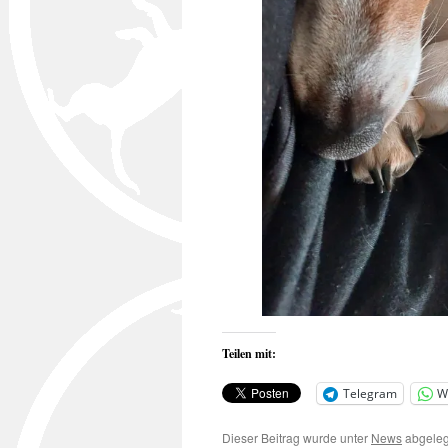
Teilen mit:
Telegram
W
Dieser Beitrag wurde unter
News
abgeleg