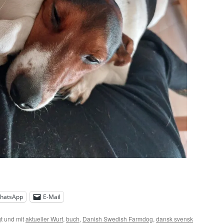
hatsApp
E-Mail
t und mit
aktueller Wurf
,
buch
,
Danish Swedish Farmdog
,
dansk svensk