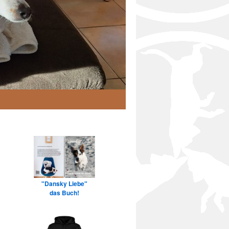
"Dansky Liebe"
das Buch!