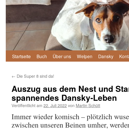
Zum
Startseite
Buch
Über uns
Welpen
Dansky
Kont
Inhalt
←
Die Super 8 sind da!
springen
Auszug aus dem Nest und Star
spannendes Dansky-Leben
Veröffentlicht am
22. Juli 2022
von
Martin Schütt
Immer wieder komisch – plötzlich wuse
zwischen unseren Beinen umher, werde