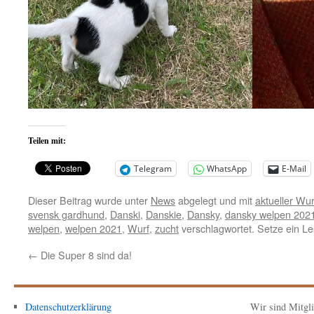
Teilen mit:
Telegram
WhatsApp
E-Mail
Dieser Beitrag wurde unter
News
abgelegt und mit
aktueller Wur
svensk gardhund
,
Danski
,
Danskie
,
Dansky
,
dansky welpen 202
welpen
,
welpen 2021
,
Wurf
,
zucht
verschlagwortet. Setze ein L
←
Die Super 8 sind da!
Datenschutzerklärung
Wir sind Mitgl