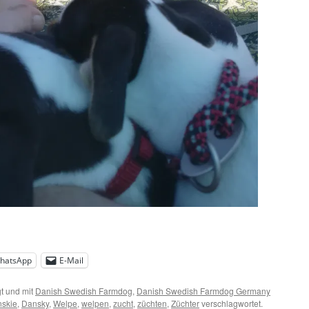
hatsApp
E-Mail
t und mit
Danish Swedish Farmdog
,
Danish Swedish Farmdog Germany
skie
,
Dansky
,
Welpe
,
welpen
,
zucht
,
züchten
,
Züchter
verschlagwortet.