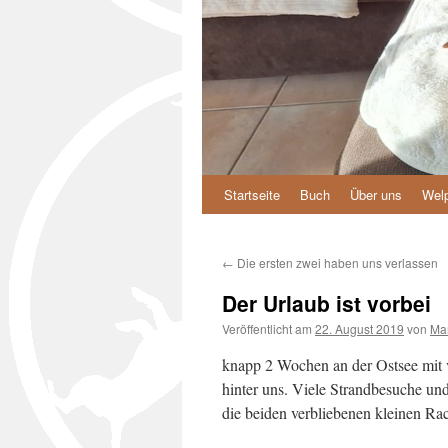
Startseite
Buch
Über uns
Wel
Zum
Inhalt
←
Die ersten zwei haben uns verlassen
springen
Der Urlaub ist vorbei
Veröffentlicht am
22. August 2019
von
Mar
knapp 2 Wochen an der Ostsee mit 
hinter uns. Viele Strandbesuche un
die beiden verbliebenen kleinen Ra