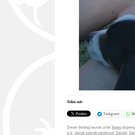
Teilen mit:
Telegram
W
Dieser Beitrag wurde unter
News
abgeleg
e.V.
,
dansk svensk gardhund
,
Danski
,
Dan