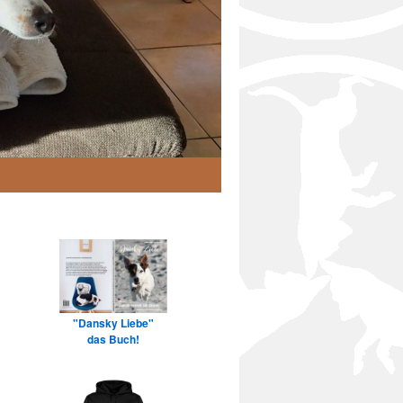
"Dansky Liebe"
das Buch!