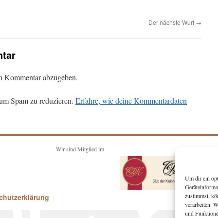
Der nächste Wurf
→
tar
en Kommentar abzugeben.
 um Spam zu reduzieren.
Erfahre, wie deine Kommentardaten
Wir sind Mitglied im
Um dir ein op
Geräteinforma
zustimmst, kö
chutzerklärung
verarbeiten. 
und Funktione