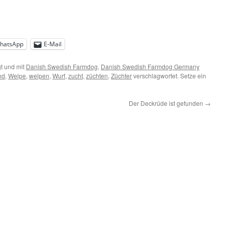
hatsApp
E-Mail
t und mit
Danish Swedish Farmdog
,
Danish Swedish Farmdog Germany
nd
,
Welpe
,
welpen
,
Wurf
,
zucht
,
züchten
,
Züchter
verschlagwortet. Setze ein
Der Deckrüde ist gefunden
→