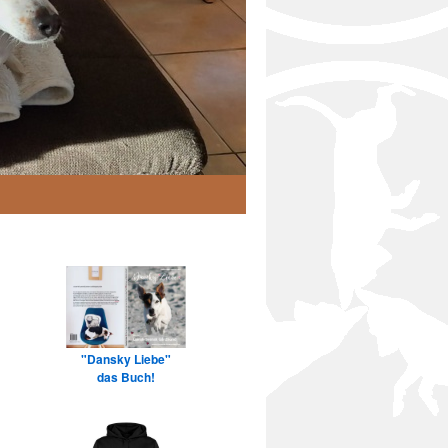
"Dansky Liebe"
das Buch!