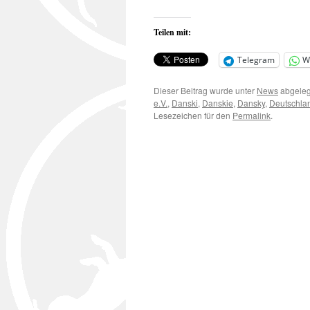
Teilen mit:
Telegram
W
Dieser Beitrag wurde unter
News
abgeleg
e.V.
,
Danski
,
Danskie
,
Dansky
,
Deutschla
Lesezeichen für den
Permalink
.